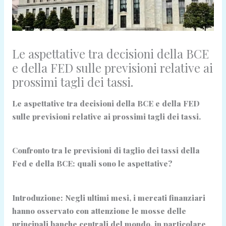
Le aspettative tra decisioni della BCE
e della FED sulle previsioni relative ai
prossimi tagli dei tassi.
Le aspettative tra decisioni della BCE e della FED
sulle previsioni relative ai prossimi tagli dei tassi.
Confronto tra le previsioni di taglio dei tassi della
Fed e della BCE: quali sono le aspettative?
Introduzione: Negli ultimi mesi, i mercati finanziari
hanno osservato con attenzione le mosse delle
principali banche centrali del mondo, in particolare