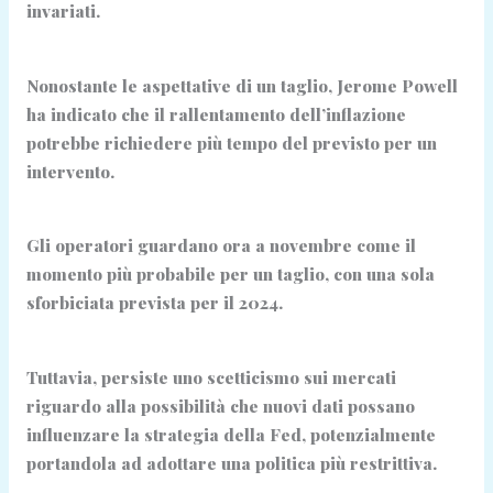
invariati.
Nonostante le aspettative di un taglio, Jerome Powell
ha indicato che il rallentamento dell’inflazione
potrebbe richiedere più tempo del previsto per un
intervento.
Gli operatori guardano ora a novembre come il
momento più probabile per un taglio, con una sola
sforbiciata prevista per il 2024.
Tuttavia, persiste uno scetticismo sui mercati
riguardo alla possibilità che nuovi dati possano
influenzare la strategia della Fed, potenzialmente
portandola ad adottare una politica più restrittiva.